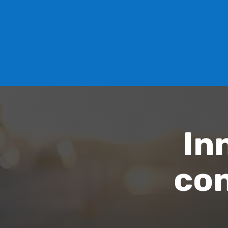
In
con