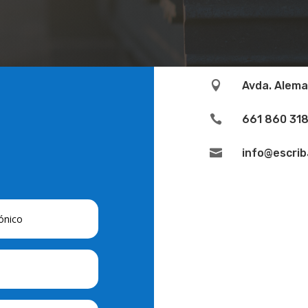

Avda. Alema

661 860 31

info@escrib