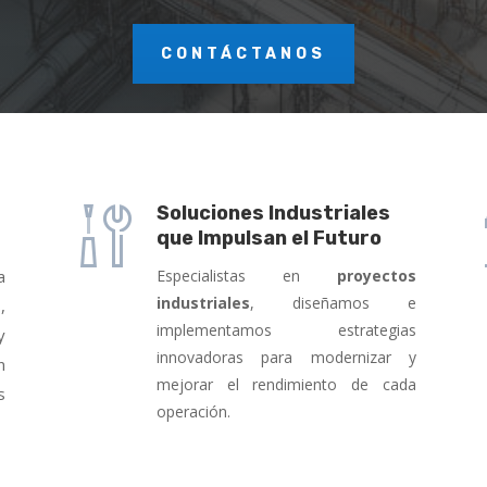
CONTÁCTANOS
Soluciones Industriales
que Impulsan el Futuro
a
Especialistas en
proyectos
industriales
, diseñamos e
,
implementamos estrategias
y
innovadoras para modernizar y
n
mejorar el rendimiento de cada
s
operación.