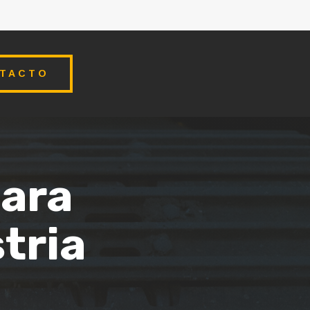
TACTO
ara
stria