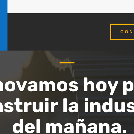
CON
novamos hoy p
struir la indu
del mañana.