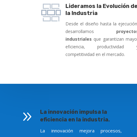
Lideramos la Evolución d
la Industria
Desde el diseño hasta la ejecución
desarrollamos
proyecto
industriales
que garantizan mayo
eficiencia, productividad 
competitividad en el mercado.
9
La innovación impulsa la
eficiencia en la industria.
La innovación mejora procesos,